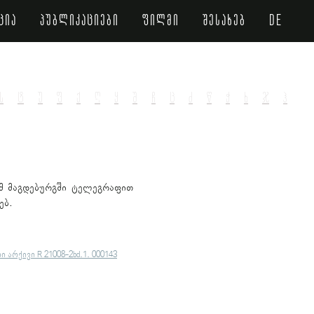
ცია
პუბლიკაციები
ფილმი
შესახებ
de
ს
ტ
უ
ფ
ქ
ღ
ყ
შ
ჩ
ც
ძ
წ
ჭ
ხ
ჯ
ჰ
ომ მაგდებურგში ტელეგრაფით
ებ.
არქივი R 21008-2bd.1. 000143