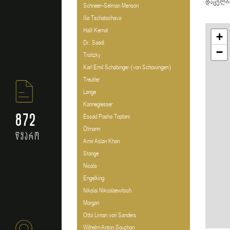
დაცული
Schneer-Selman Menson
Ilia Tschatschava
Halil Kemal
+
Dr. Saadi
−
Troitzky
Karl Emil Schabinger (von Schowingen)
Treutler
Lange
Kannegiesser
872
Essad Pasha Toptani
Ölmann
წყარო
Amir Aslan Khan
Stange
Nicola
Engelking
Nikolai Nikcolaewitsch
Morgan
Otto Liman von Sanders
Wilhelm Anton Souchon