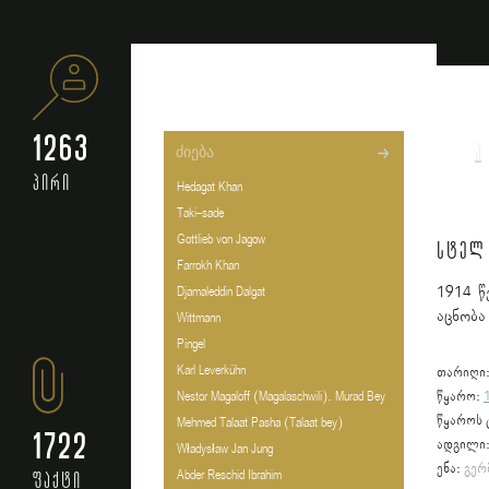
1263
ა
პირი
Hedagat Khan
Taki-sade
Gottlieb von Jagow
სტელ
Farrokh Khan
1914 წ
Djamaleddin Dalgat
აცნობა
Wittmann
Pingel
Karl Leverkühn
თარიღი
Nestor Magaloff (Magalaschwili). Murad Bey
წყარო:
წყაროს 
Mehmed Talaat Pasha (Talaat bey)
1722
ადგილი
Władysław Jan Jung
ენა:
გერ
Abder Reschid Ibrahim
ფაქტი