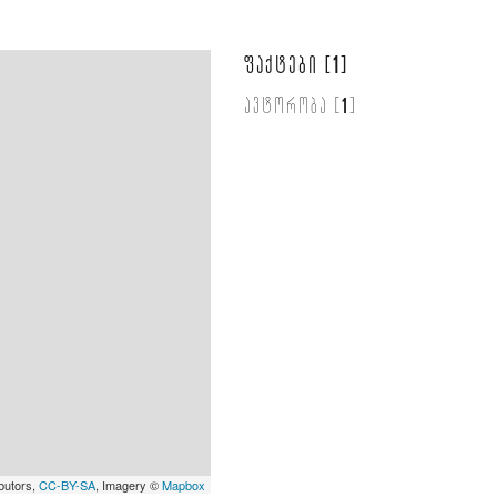
1
ფაქტები [
]
1
ავტორობა [
]
butors,
CC-BY-SA
, Imagery ©
Mapbox