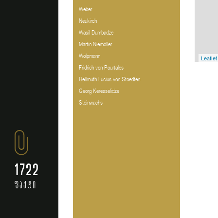
Weber
Neukirch
Wasil Dumbadze
Martin Niemöller
Wolpmann
Leaflet
Fridrich von Pourtales
Hellmuth Lucius von Stoedten
Georg Keresselidze
Steinwachs
1722
ფაქტი