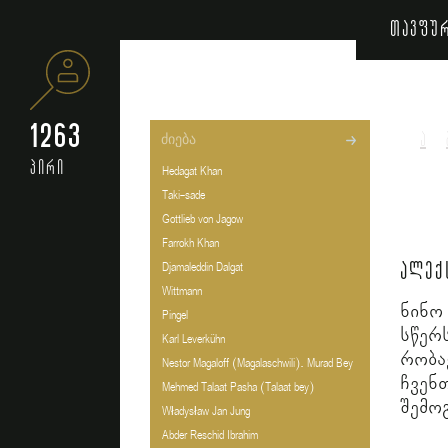
თავფუ
1263
ა
პირი
Hedagat Khan
Taki-sade
Gottlieb von Jagow
Farrokh Khan
ალექ
Djamaleddin Dalgat
Wittmann
ნინო
Pingel
სწე
Karl Leverkühn
რობა
Nestor Magaloff (Magalaschwili). Murad Bey
ჩვენ
Mehmed Talaat Pasha (Talaat bey)
შემო
Władysław Jan Jung
Abder Reschid Ibrahim