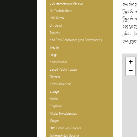
თარი
Schneer-Selman Menson
წყარო
Ilia Tschatschava
წყარო
Halil Kemal
ადგი
Dr. Saadi
ენა:
ქ
Troitzky
დაცულ
Karl Emil Schabinger (von Schowingen)
Treutler
Lange
+
Kannegiesser
−
Essad Pasha Toptani
Ölmann
Amir Aslan Khan
Stange
Nicola
Engelking
Nikolai Nikcolaewitsch
Morgan
Otto Liman von Sanders
Wilhelm Anton Souchon