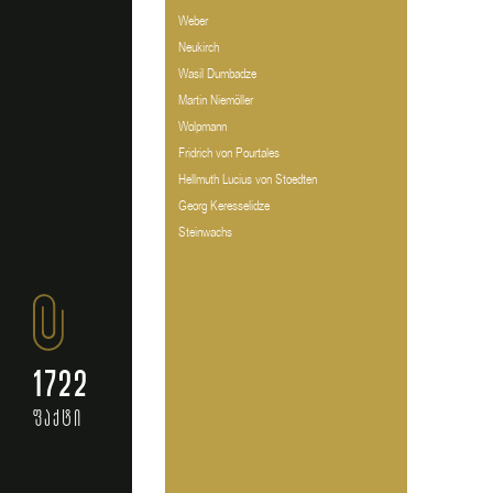
Weber
Neukirch
Wasil Dumbadze
Martin Niemöller
Wolpmann
Fridrich von Pourtales
Hellmuth Lucius von Stoedten
Georg Keresselidze
Steinwachs
1722
ფაქტი