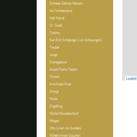
Schneer-Selman Menson
Ilia Tschatschava
Halil Kemal
Dr. Saadi
Troitzky
Karl Emil Schabinger (von Schowingen)
Treutler
Lange
Kannegiesser
Essad Pasha Toptani
Ölmann
Leaflet
Amir Aslan Khan
Stange
Nicola
Engelking
Nikolai Nikcolaewitsch
Morgan
Otto Liman von Sanders
Wilhelm Anton Souchon