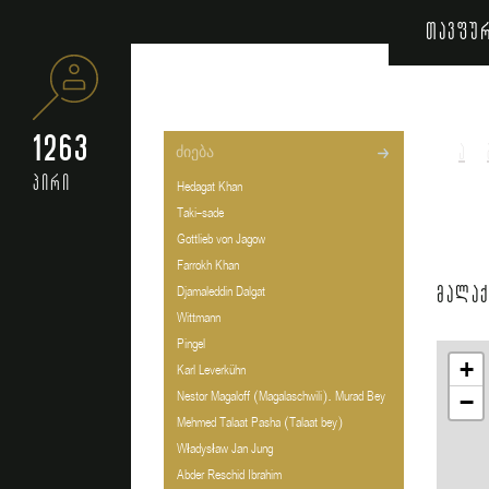
თავფუ
1263
ა
პირი
Hedagat Khan
Taki-sade
Gottlieb von Jagow
Farrokh Khan
მალა
Djamaleddin Dalgat
Wittmann
Pingel
+
Karl Leverkühn
Nestor Magaloff (Magalaschwili). Murad Bey
−
Mehmed Talaat Pasha (Talaat bey)
Władysław Jan Jung
Abder Reschid Ibrahim