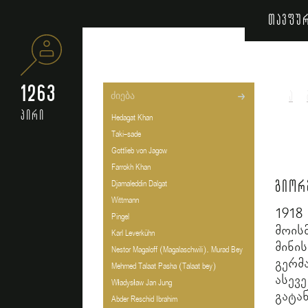
თავფუ
1263
ა
პირი
Hedagat Khan
Taki-sade
Gottlieb von Jagow
Farrokh Khan
გიორ
Djamaleddin Dalgat
Wittmann
1918
Pingel
მოის
Karl Leverkühn
მინი
Nestor Magaloff (Magalaschwili). Murad Bey
გერმ
Mehmed Talaat Pasha (Talaat bey)
ასევე
Władysław Jan Jung
გატან
Abder Reschid Ibrahim