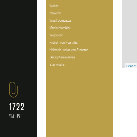
Weber
Neukirch
Wasil Dumbadze
Martin Niemöller
Wolpmann
Fridrich von Pourtales
Hellmuth Lucius von Stoedten
Georg Keresselidze
Steinwachs
Leaflet
1722
ფაქტი