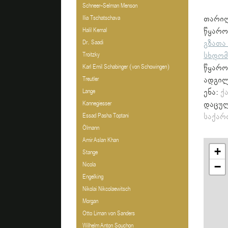
Schneer-Selman Menson
თარი
Ilia Tschatschava
წყარ
Halil Kemal
გზათა
Dr. Saadi
სხდომ
Troitzky
წყარო
Karl Emil Schabinger (von Schowingen)
ადგი
Treutler
ენა:
ქ
Lange
დაცულ
Kannegiesser
საქარ
Essad Pasha Toptani
Ölmann
Amir Aslan Khan
+
Stange
−
Nicola
Engelking
Nikolai Nikcolaewitsch
Morgan
Otto Liman von Sanders
Wilhelm Anton Souchon