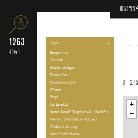
თავფუ
1263
ა
პირი
Hedagat Khan
Taki-sade
Gottlieb von Jagow
Farrokh Khan
მ. ჯა
Djamaleddin Dalgat
Wittmann
Pingel
+
Karl Leverkühn
Nestor Magaloff (Magalaschwili). Murad Bey
−
Mehmed Talaat Pasha (Talaat bey)
Władysław Jan Jung
Abder Reschid Ibrahim