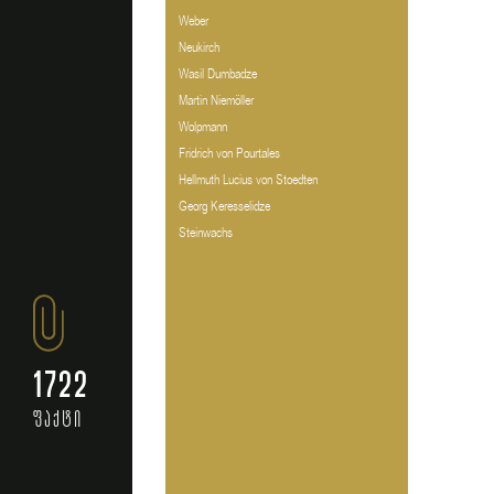
Weber
Neukirch
Wasil Dumbadze
Martin Niemöller
Wolpmann
Fridrich von Pourtales
Hellmuth Lucius von Stoedten
Georg Keresselidze
Steinwachs
1722
ფაქტი