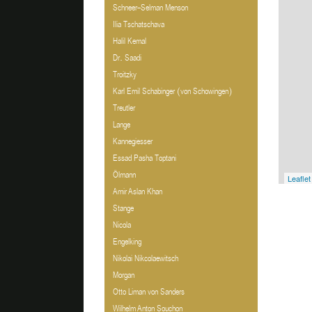
Schneer-Selman Menson
Ilia Tschatschava
Halil Kemal
Dr. Saadi
Troitzky
Karl Emil Schabinger (von Schowingen)
Treutler
Lange
Kannegiesser
Essad Pasha Toptani
Ölmann
Leaflet
Amir Aslan Khan
Stange
Nicola
Engelking
Nikolai Nikcolaewitsch
Morgan
Otto Liman von Sanders
Wilhelm Anton Souchon