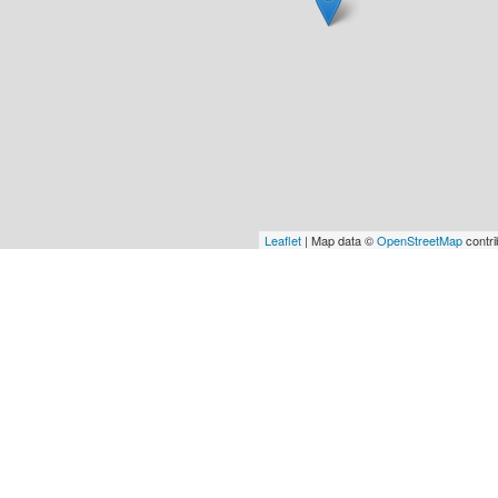
Leaflet
| Map data ©
OpenStreetMap
contri