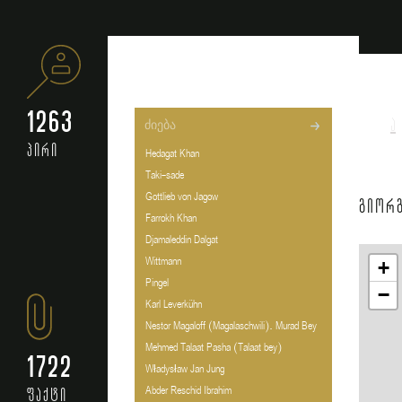
1263
ა
პირი
Hedagat Khan
Taki-sade
Gottlieb von Jagow
გიორგ
Farrokh Khan
Djamaleddin Dalgat
Wittmann
+
Pingel
−
Karl Leverkühn
Nestor Magaloff (Magalaschwili). Murad Bey
Mehmed Talaat Pasha (Talaat bey)
1722
Władysław Jan Jung
Abder Reschid Ibrahim
ფაქტი