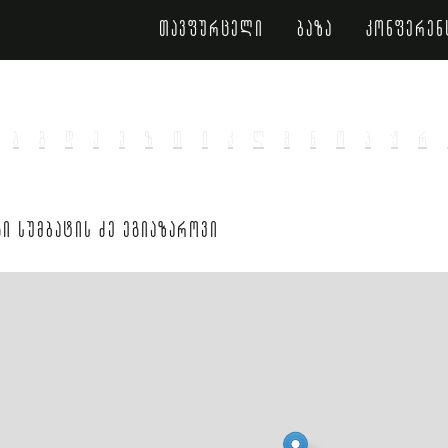
თავფურცელი
ბაზა
კონფერენ
ბ
გ
დ
ე
ვ
ზ
თ
ი
კ
ლ
მ
ნ
ო
პ
ჟ
რ
ი სუმბატის ძე ეგიაზაროვი