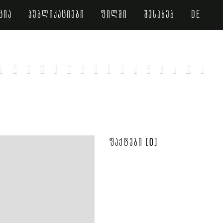
ცია
პუბლიკაციები
ფილმი
შესახებ
de
ს
ტ
უ
ფ
ქ
ღ
ყ
შ
ჩ
ც
ძ
წ
ჭ
ხ
ჯ
ჰ
0
ფაქტები [
]