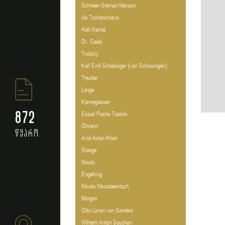
Schneer-Selman Menson
Ilia Tschatschava
Halil Kemal
Dr. Saadi
Troitzky
Karl Emil Schabinger (von Schowingen)
Treutler
Lange
Kannegiesser
872
Essad Pasha Toptani
Ölmann
წყარო
Amir Aslan Khan
Stange
Nicola
Engelking
Nikolai Nikcolaewitsch
Morgan
Otto Liman von Sanders
Wilhelm Anton Souchon