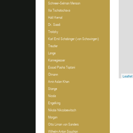
Schneer-Selman Menson
Ilia Tschatschava
Halil Kemal
Dr. Saadi
Troitzky
Karl Emil Schabinger (von Schowingen)
Treutler
Lange
Kannegiesser
Essad Pasha Toptani
Ölmann
Leaflet
Amir Aslan Khan
Stange
Nicola
Engelking
Nikolai Nikcolaewitsch
Morgan
Otto Liman von Sanders
Wilhelm Anton Souchon