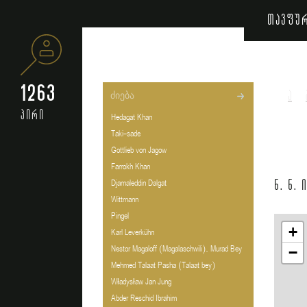
თავფუ
1263
ა
პირი
Hedagat Khan
Taki-sade
Gottlieb von Jagow
Farrokh Khan
ნ. ნ. 
Djamaleddin Dalgat
Wittmann
Pingel
+
Karl Leverkühn
Nestor Magaloff (Magalaschwili). Murad Bey
−
Mehmed Talaat Pasha (Talaat bey)
Władysław Jan Jung
Abder Reschid Ibrahim