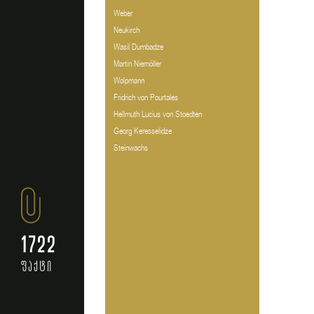
Weber
Neukirch
Wasil Dumbadze
Martin Niemöller
Wolpmann
Fridrich von Pourtales
Hellmuth Lucius von Stoedten
Georg Keresselidze
Steinwachs
1722
ფაქტი