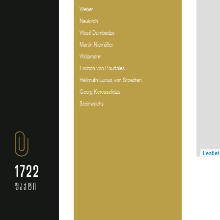
Weber
Neukirch
Wasil Dumbadze
Martin Niemöller
Wolpmann
Fridrich von Pourtales
Hellmuth Lucius von Stoedten
Georg Keresselidze
Steinwachs
Leaflet
1722
ფაქტი