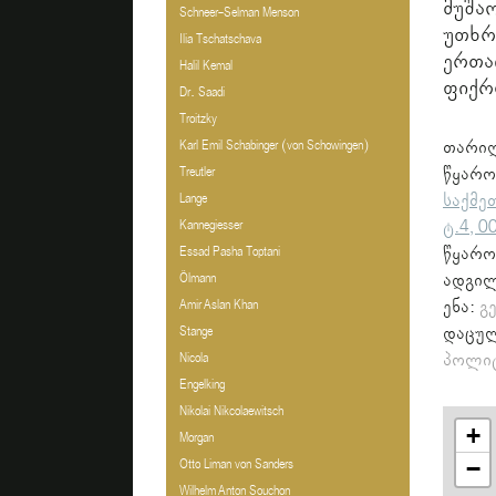
მუშა
Schneer-Selman Menson
უთხრ
Ilia Tschatschava
ერთ
Halil Kemal
ფიქრ
Dr. Saadi
Troitzky
თარი
Karl Emil Schabinger (von Schowingen)
წყარ
Treutler
საქმე
Lange
ტ.4, 0
Kannegiesser
წყარო
Essad Pasha Toptani
ადგი
Ölmann
ენა:
გ
Amir Aslan Khan
დაცულ
Stange
პოლიტ
Nicola
Engelking
Nikolai Nikcolaewitsch
+
Morgan
−
Otto Liman von Sanders
Wilhelm Anton Souchon