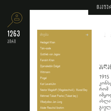
თავფუ
1263
ა
პირი
Hedagat Khan
Taki-sade
Gottlieb von Jagow
Farrokh Khan
ასლა
Djamaleddin Dalgat
Wittmann
191
Pingel
კონს
Karl Leverkühn
რომ
Nestor Magaloff (Magalaschwili). Murad Bey
იმყო
Mehmed Talaat Pasha (Talaat bey)
ასლა
Władysław Jan Jung
გავლ
Abder Reschid Ibrahim