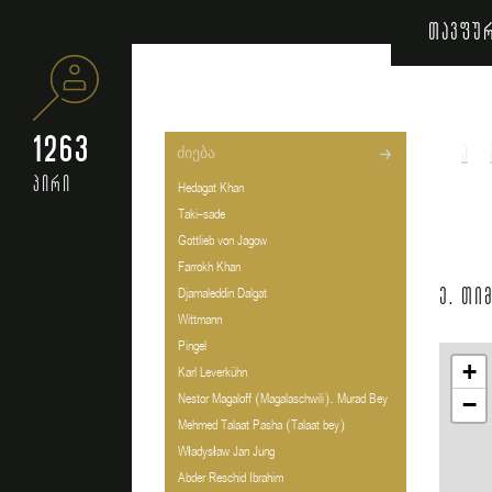
თავფუ
1263
ა
პირი
Hedagat Khan
Taki-sade
Gottlieb von Jagow
Farrokh Khan
ე. თი
Djamaleddin Dalgat
Wittmann
Pingel
+
Karl Leverkühn
Nestor Magaloff (Magalaschwili). Murad Bey
−
Mehmed Talaat Pasha (Talaat bey)
Władysław Jan Jung
Abder Reschid Ibrahim