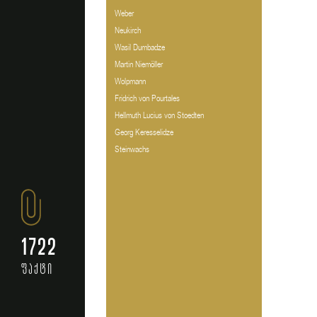
Weber
Neukirch
Wasil Dumbadze
Martin Niemöller
Wolpmann
Fridrich von Pourtales
Hellmuth Lucius von Stoedten
Georg Keresselidze
Steinwachs
1722
ფაქტი