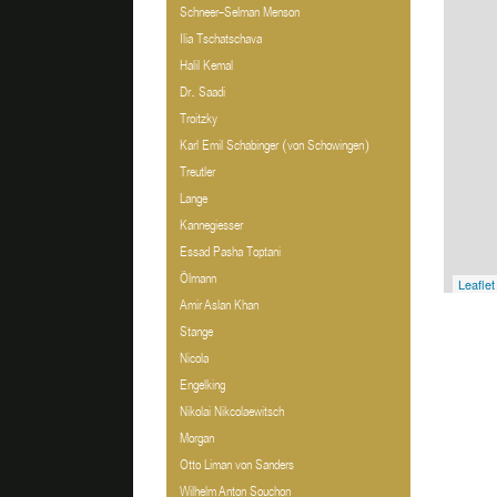
Schneer-Selman Menson
Ilia Tschatschava
Halil Kemal
Dr. Saadi
Troitzky
Karl Emil Schabinger (von Schowingen)
Treutler
Lange
Kannegiesser
Essad Pasha Toptani
Ölmann
Leaflet
Amir Aslan Khan
Stange
Nicola
Engelking
Nikolai Nikcolaewitsch
Morgan
Otto Liman von Sanders
Wilhelm Anton Souchon