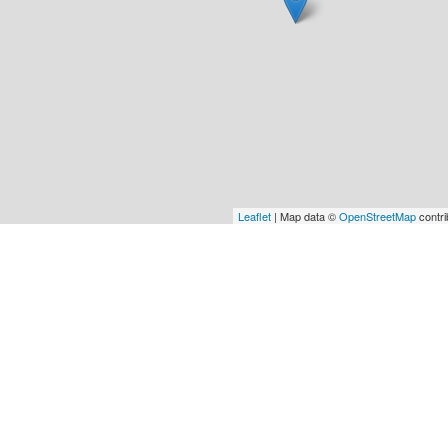
Leaflet
| Map data ©
OpenStreetMap
contri