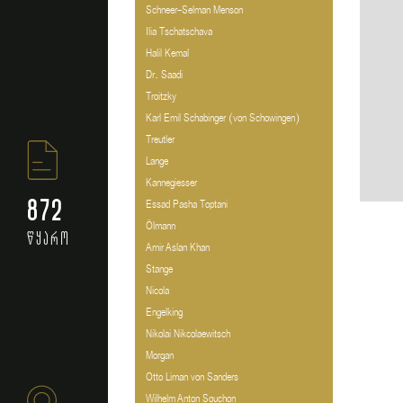
Schneer-Selman Menson
Ilia Tschatschava
Halil Kemal
Dr. Saadi
Troitzky
Karl Emil Schabinger (von Schowingen)
Treutler
Lange
Kannegiesser
872
Essad Pasha Toptani
Ölmann
წყარო
Amir Aslan Khan
Stange
Nicola
Engelking
Nikolai Nikcolaewitsch
Morgan
Otto Liman von Sanders
Wilhelm Anton Souchon