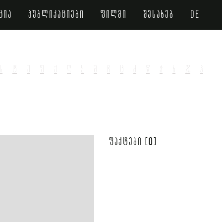
ცია
პუბლიკაციები
ფილმი
შესახებ
de
ს
ტ
უ
ფ
ქ
ღ
ყ
შ
ჩ
ც
ძ
წ
ჭ
ხ
ჯ
ჰ
0
ფაქტები [
]