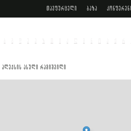
თავფურცელი
ბაზა
კონფერენ
ბ
გ
დ
ე
ვ
ზ
თ
ი
კ
ლ
მ
ნ
ო
პ
ჟ
რ
 ალექსის ასული რამიშვილი