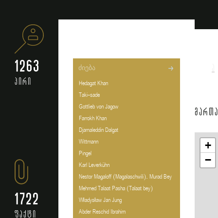
1263
ა
პირი
Hedagat Khan
Taki-sade
Gottlieb von Jagow
მართა
Farrokh Khan
Djamaleddin Dalgat
Wittmann
+
Pingel
−
Karl Leverkühn
Nestor Magaloff (Magalaschwili). Murad Bey
Mehmed Talaat Pasha (Talaat bey)
1722
Władysław Jan Jung
Abder Reschid Ibrahim
ფაქტი