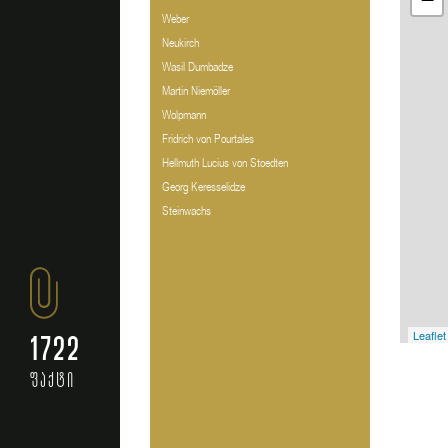
Weber
Neukirch
Wasil Dumbadze
Martin Niemöller
Wolpmann
Fridrich von Pourtales
Hellmuth Lucius von Stoedten
Georg Keresselidze
Steinwachs
Leaflet
1722
ფაქტი