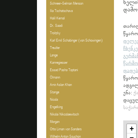
ხე
Schneer-Selman Menson
დამო
Ilia Tschatschava
Halil Kemal
თარი
Dr. Saadi
წყა
Troitzky
დელეგ
Karl Emil Schabinger (von Schowingen)
ჩხენ
Treutler
გერმ
Lange
წარმო
Kannegiesser
დადებ
Essad Pasha Toptani
წყარო
Ölmann
ადგი
Amir Aslan Khan
ენა:
ქ
Stange
დაცულ
Nicola
საქარ
Engelking
Nikolai Nikcolaewitsch
Morgan
+
Otto Liman von Sanders
−
Wilhelm Anton Souchon