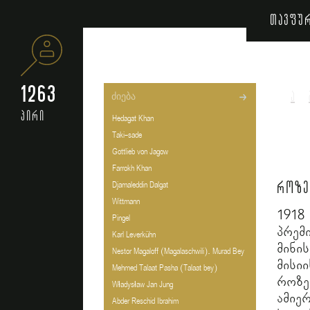
თავფუ
1263
ა
პირი
Hedagat Khan
Taki-sade
Gottlieb von Jagow
Farrokh Khan
როზე
Djamaleddin Dalgat
Wittmann
191
Pingel
პრე
Karl Leverkühn
მინი
Nestor Magaloff (Magalaschwili). Murad Bey
მისი
Mehmed Talaat Pasha (Talaat bey)
როზე
Władysław Jan Jung
ამი
Abder Reschid Ibrahim