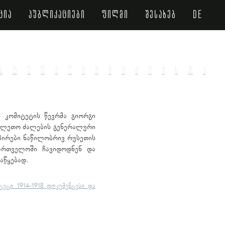
ცია
პუბლიკაციები
ფილმი
შესახებ
de
ს
ტ
უ
ფ
ქ
ღ
ყ
შ
ჩ
ც
ძ
წ
ჭ
ხ
ჯ
ჰ
 კომიტეტის წევრმა გიორგი
მელეთო ძალების გენერალური
პირები ნაწილობრივ რუსეთის
ართველოში ჩავიდოდნენ და
აწყებად.
ტეტი 1914-1918 დოკუმენტები და