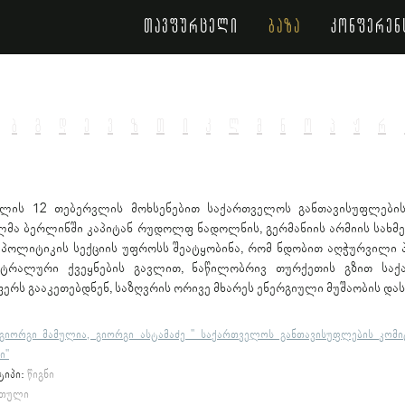
თავფურცელი
ბაზა
კონფერენ
ბ
გ
დ
ე
ვ
ზ
თ
ი
კ
ლ
მ
ნ
ო
პ
ჟ
რ
წლის 12 თებერვლის მოხსენებით საქართველოს განთავისუფლების
ლმა ბერლინში კაპიტან რუდოლფ ნადოლნის, გერმანიის არმიის სახ
 პოლიტიკის სექციის უფროსს შეატყობინა, რომ ნდობით აღჭურვილი 
იტრალური ქვეყნების გავლით, ნაწილობრივ თურქეთის გზით საქ
ერს გააკეთებდნენ, საზღვრის ორივე მხარეს ენერგიული მუშაობის დას
გიორგი მამულია, გიორგი ასტამაძე " საქართველოს განთავისუფლების კომი
ი"
ტიპი:
წიგნი
თული