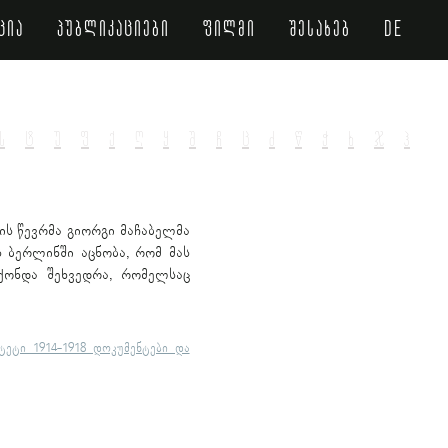
ცია
პუბლიკაციები
ფილმი
შესახებ
de
ს
ტ
უ
ფ
ქ
ღ
ყ
შ
ჩ
ც
ძ
წ
ჭ
ხ
ჯ
ჰ
ს წევრმა გიორგი მაჩაბელმა
 ბერლინში აცნობა, რომ მას
ქონდა შეხვედრა, რომელსაც
ტეტი 1914-1918 დოკუმენტები და