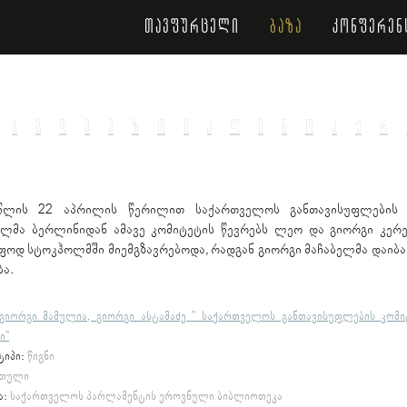
თავფურცელი
ბაზა
კონფერენ
ბ
გ
დ
ე
ვ
ზ
თ
ი
კ
ლ
მ
ნ
ო
პ
ჟ
რ
წლის 22 აპრილის წერილით საქართველოს განთავისუფლების 
ლმა ბერლინიდან ამავე კომიტეტის წევრებს ლეო და გიორგი კერე
ფოდ სტოკჰოლმში მიემგზავრებოდა, რადგან გიორგი მაჩაბელმა დაიბარ
ბა.
გიორგი მამულია, გიორგი ასტამაძე " საქართველოს განთავისუფლების კომი
ი"
ტიპი:
წიგნი
თული
ა:
საქართველოს პარლამენტის ეროვნული ბიბლიოთეკა