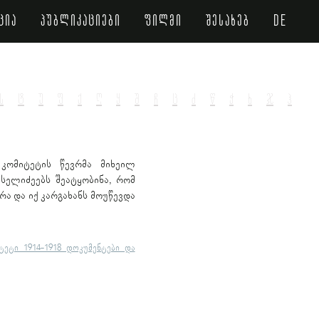
ცია
პუბლიკაციები
ფილმი
შესახებ
de
ს
ტ
უ
ფ
ქ
ღ
ყ
შ
ჩ
ც
ძ
წ
ჭ
ხ
ჯ
ჰ
კომიტეტის წევრმა მიხეილ
სელიძეებს შეატყობინა, რომ
ა და იქ კარგახანს მოუწევდა
ტეტი 1914-1918 დოკუმენტები და