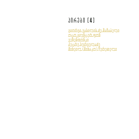
4
პირები [
]
გიორგი ვასილის ძე მაჩაბელი
ოტო გიუნტერ ფონ
ვეზენდონკი
პეტრე სურგულაძე
მიხეილ (მიხაკო) წერეთელი