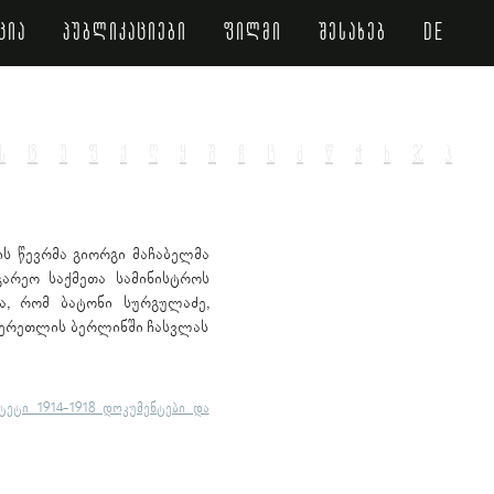
ცია
პუბლიკაციები
ფილმი
შესახებ
de
ს
ტ
უ
ფ
ქ
ღ
ყ
შ
ჩ
ც
ძ
წ
ჭ
ხ
ჯ
ჰ
ს წევრმა გიორგი მაჩაბელმა
გარეო საქმეთა სამინისტროს
ა, რომ ბატონი სურგულაძე,
 წერეთლის ბერლინში ჩასვლას
ტეტი 1914-1918 დოკუმენტები და