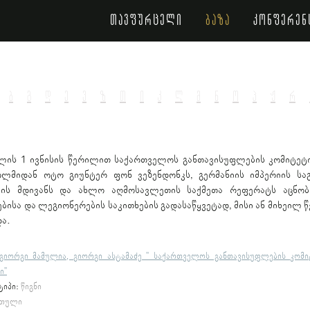
თავფურცელი
ბაზა
კონფერენ
ბ
გ
დ
ე
ვ
ზ
თ
ი
კ
ლ
მ
ნ
ო
პ
ჟ
რ
ლის 1 ივნისის წერილით საქართველოს განთავისუფლების კომიტეტი
ლმიდან ოტო გიუნტერ ფონ ვეზენდონკს, გერმანიის იმპერიის სა
იის მდივანს და ახლო აღმოსავლეთის საქმეთა რეფერატს აცნობ
ბისა და ლეგიონერების საკითხების გადასაწყვეტად, მისი ან მიხეილ
ა.
გიორგი მამულია, გიორგი ასტამაძე " საქართველოს განთავისუფლების კომი
ი"
ტიპი:
წიგნი
თული