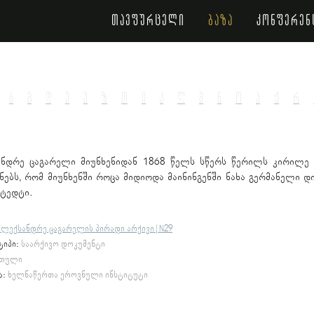
თავფურცელი
ბაზა
კონფერენ
ბ
გ
დ
ე
ვ
ზ
თ
ი
კ
ლ
მ
ნ
ო
პ
ჟ
რ
ანდრე ცაგარელი მიუნხენიდან 1868 წელს სწერს წერილს კირილე
ნებს, რომ მიუნხენში როცა მიდიოდა მაინინგენში ნახა გერმანელი 
ტედტი.
ალექსანდრე ცაგარელის პირადი არქივი | N29
ტიპი:
საარქივო დოკუმენტი
თული
ა:
ხელნაწერთა ეროვნული ინსტიტუტი