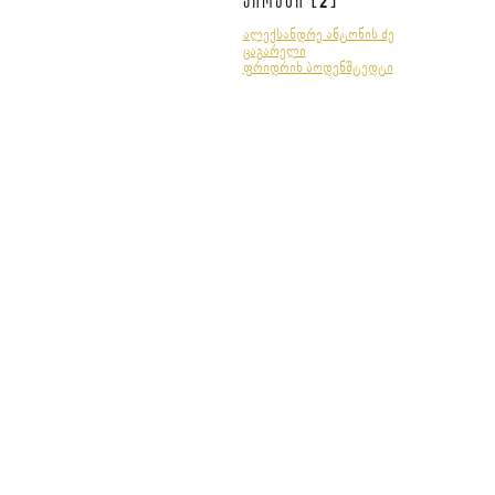
პირები [
]
ალექსანდრე ანტონის ძე
ცაგარელი
ფრიდრიხ ბოდენშტედტი