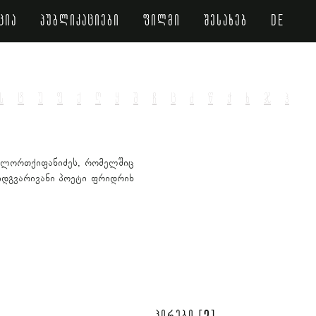
ცია
პუბლიკაციები
ფილმი
შესახებ
de
ს
ტ
უ
ფ
ქ
ღ
ყ
შ
ჩ
ც
ძ
წ
ჭ
ხ
ჯ
ჰ
 ლორთქიფანიძეს, რომელშიც
დიდგვარივანი პოეტი ფრიდრიხ
2