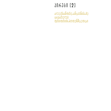
2
პირები [
]
ალექსანდრე ანტონის ძე
ცაგარელი
ფრიდრიხ ბოდენშტედტი