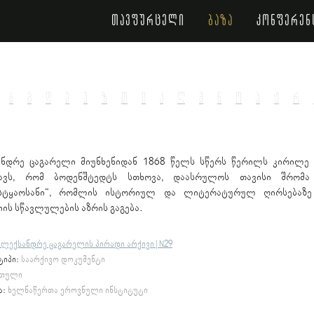
თავფურცელი
ბაზა
კონფერენ
ბ
გ
დ
ე
ვ
ზ
თ
ი
კ
ლ
მ
ნ
ო
პ
ჟ
რ
ანდრე ცაგარელი მიუნხენიდან 1868 წელს სწერს წერილს კირილე
ნავს, რომ ბოდენშტედტს სთხოვა, დაასრულოს თავისი შრომა
ისტყაოსანი“, რომლის ისტორიულ და ლიტერატურულ ღირსებაზე
იის სწავლულების აზრის გაგება.
ალექსანდრე ცაგარელის პირადი არქივი | N29
ტიპი:
საარქივო დოკუმენტი
თული
ა:
ხელნაწერთა ეროვნული ინსტიტუტი