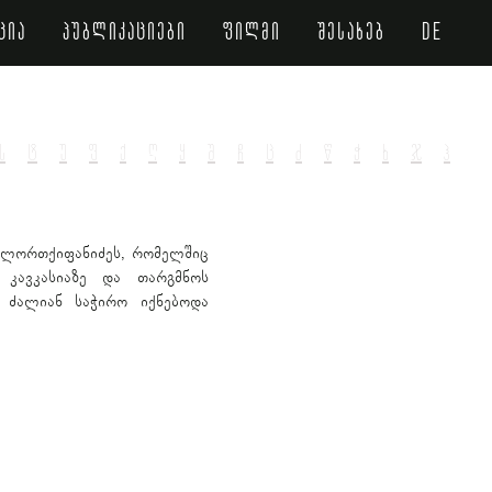
ცია
პუბლიკაციები
ფილმი
შესახებ
de
ს
ტ
უ
ფ
ქ
ღ
ყ
შ
ჩ
ც
ძ
წ
ჭ
ხ
ჯ
ჰ
 ლორთქიფანიძეს, რომელშიც
 კავკასიაზე და თარგმნოს
 ძალიან საჭირო იქნებოდა